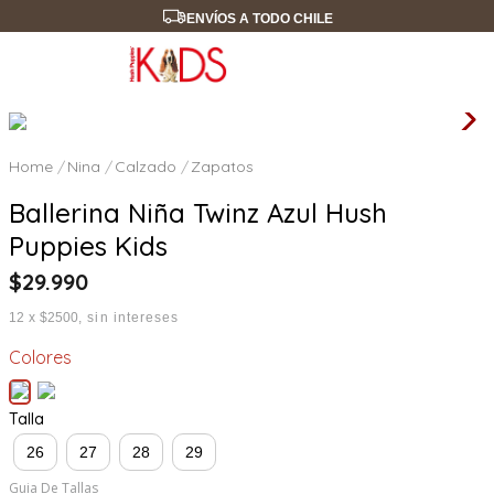
ENVÍOS A TODO CHILE
Nina
Calzado
Zapatos
Ballerina Niña Twinz Azul Hush
Puppies Kids
$
29
.
990
12
x
$2500
sin intereses
Colores
Talla
26
27
28
29
Guia De Tallas