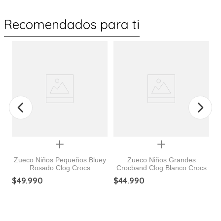
Recomendados para ti
Quickview
Quickview
Zueco Niños Pequeños Bluey
Zueco Niños Grandes
Rosado Clog Crocs
Crocband Clog Blanco Crocs
$
49
.
990
$
44
.
990
$