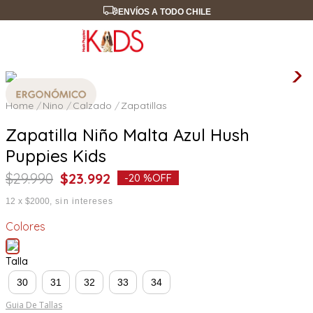
ENVÍOS A TODO CHILE
Nino
Calzado
Zapatillas
Zapatilla Niño Malta Azul Hush
Puppies Kids
$
29
.
990
$
23
.
992
-
20 %
OFF
12
x
$2000
sin intereses
Colores
Talla
30
31
32
33
34
Guia De Tallas