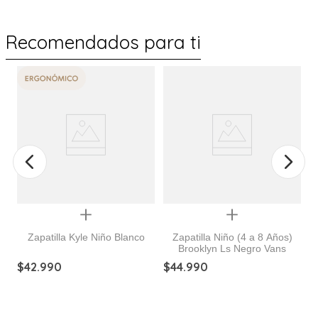
Recomendados para ti
%
Quickview
Quickview
Zapatilla Kyle Niño Blanco
Zapatilla Niño (4 a 8 Años)
Brooklyn Ls Negro Vans
5]
$
42
.
990
$
44
.
990
$