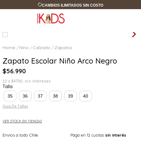
CAMBIOS ILIMITADOS SIN COSTO
Nino
Calzado
Zapatos
Zapato Escolar Niño Arco Negro
$
56
.
990
12
x
$4750
sin intereses
Talla
35
36
37
38
39
40
Guia De Tallas
VER STOCK EN TIENDAS
Envíos a todo Chile
Paga en 12 cuotas
sin interés