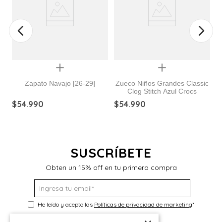
Quickview
Quickview
Zapato Navajo [26-29]
Zueco Niños Grandes Classic
Clog Stitch Azul Crocs
$
54
.
990
$
54
.
990
$
SUSCRÍBETE
Obten un 15% off en tu primera compra
He leído y acepto las
Políticas de privacidad de marketing
*