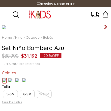
ENVÍOS A TODO CHILE
Nino
Calzado
Bebés
Set Niño Bombero Azul
$
38
.
990
$
31
.
192
-
20 %
OFF
12
x
$2600
sin intereses
Colores
Talla
3-6M
6-9M
9-12M
Guia De Tallas