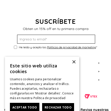
$
SUSCRÍBETE
Obten un 15% off en tu primera compra
He leído y acepto las
Políticas de privacidad de marketing
*
×
+
Servicio al Consumidor
Este sitio web utiliza
cookies
+
Legal
Centro de Ayuda
Usamos cookies para personalizar
+
Cuenta
Contáctanos
Términos y Condiciones
contenido, anuncios y analizar el tráfico.
Puedes aceptarlas, rechazarlas o
Giftcard
Políticas de Despacho
Mi Cuenta
configurarlas en 'Mostrar detalles'. Conoce
Retiro en tienda
Cambios, Retracto y Garantía
Sigue tu compra
más en nuestra
Política de privacidad
Tiendas
Políticas de Privacidad
Historial de Compras
ACEPTAR TODO
RECHAZAR TODO
Oficina: Av. Las Condes #11281 - Las Condes Revisa nuestras