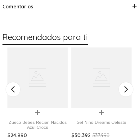
Comentarios
Recomendados para ti
%
Quickview
Quickview
Zueco Bebés Recién Nacidos
Set Niño Dreams Celeste
Azul Crocs
$
24
.
990
$
30
.
392
$
37
.
990