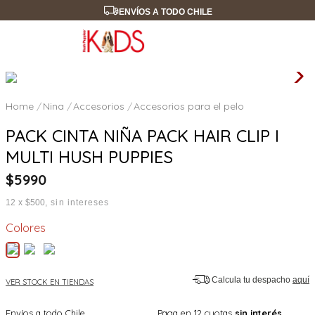
ENVÍOS A TODO CHILE
Nina
Accesorios
Accesorios para el pelo
PACK CINTA NIÑA PACK HAIR CLIP I
MULTI HUSH PUPPIES
$
5990
12
x
$500
sin intereses
Colores
Calcula tu despacho
aquí
VER STOCK EN TIENDAS
Envíos a todo Chile
Paga en 12 cuotas
sin interés