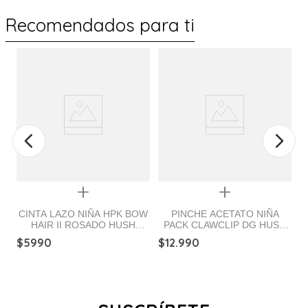
Recomendados para ti
Quickview
Quickview
CINTA LAZO NIÑA HPK BOW
PINCHE ACETATO NIÑA
HAIR II ROSADO HUSH
PACK CLAWCLIP DG HUSH
C
PUPPIES
PUPPIES
$
5990
$
12
.
990
H
$