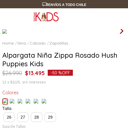
ENVÍOS A TODO CHILE
Nina
Calzado
Zapatillas
Alpargata Niña Zippa Rosado Hush
Puppies Kids
$
26
.
990
$
13
.
495
-
50 %
OFF
12
x
$1125
sin intereses
Colores
Talla
26
27
28
29
Guia De Tallas