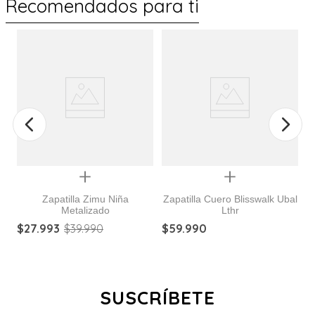
Recomendados para ti
%
Quickview
Quickview
Zapatilla Zimu Niña
Zapatilla Cuero Blisswalk Ubal
Metalizado
Lthr
s
Z
$
27
.
993
$
39
.
990
$
59
.
990
$
SUSCRÍBETE