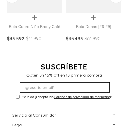
Quickview
Quickview
Bota Cuero Niño Brody Café
Bota Dunas [26-29]
B
$
33
.
592
$
41
.
990
$
45
.
493
$
64
.
990
$
SUSCRÍBETE
Obten un 15% off en tu primera compra
He leído y acepto las
Políticas de privacidad de marketing
*
+
Servicio al Consumidor
+
Legal
Centro de Ayuda