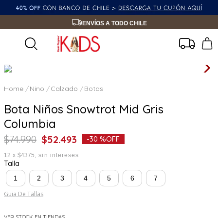
ENVÍOS A TODO CHILE
Nino
Calzado
Botas
Bota Niños Snowtrot Mid Gris
Columbia
$
74
.
990
$
52
.
493
-
30 %
OFF
12
x
$4375
sin intereses
Talla
1
2
3
4
5
6
7
Guia De Tallas
VER STOCK EN TIENDAS