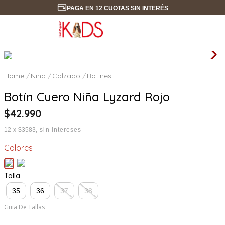
PAGA EN 12 CUOTAS SIN INTERÉS
Nina
Calzado
Botines
Botín Cuero Niña Lyzard Rojo
$
42
.
990
12
x
$3583
sin intereses
Colores
Talla
35
36
37
38
Guia De Tallas