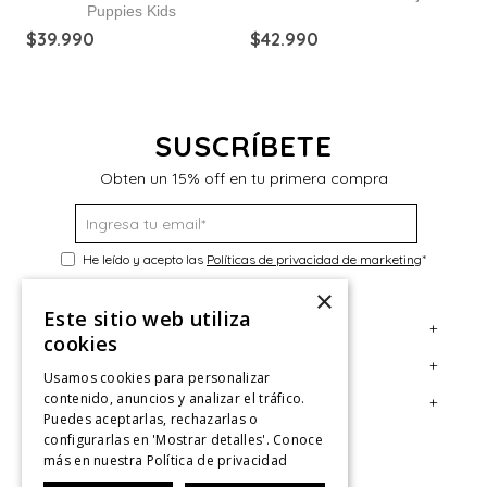
Puppies Kids
$
39
.
990
$
42
.
990
$
SUSCRÍBETE
Obten un 15% off en tu primera compra
He leído y acepto las
Políticas de privacidad de marketing
*
×
Este sitio web utiliza
+
Servicio al Consumidor
cookies
+
Legal
Centro de Ayuda
Usamos cookies para personalizar
contenido, anuncios y analizar el tráfico.
+
Cuenta
Contáctanos
Términos y Condiciones
Puedes aceptarlas, rechazarlas o
configurarlas en 'Mostrar detalles'. Conoce
Giftcard
Políticas de Despacho
Mi Cuenta
más en nuestra
Política de privacidad
Retiro en tienda
Cambios, Retracto y Garantía
Sigue tu compra