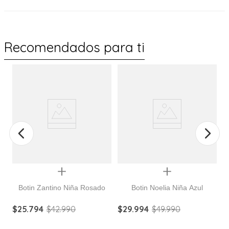
Recomendados para ti
%
Quickview
Quickview
Botin Zantino Niña Rosado
Botin Noelia Niña Azul
$
25
.
794
$
42
.
990
$
29
.
994
$
49
.
990
$