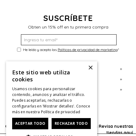
SUSCRÍBETE
Obten un 15% off en tu primera compra
He leído y acepto las
Políticas de privacidad de marketing
*
×
+
Servicio al Consumidor
Este sitio web utiliza
cookies
+
Legal
Centro de Ayuda
Usamos cookies para personalizar
+
Cuenta
Contáctanos
Términos y Condiciones
contenido, anuncios y analizar el tráfico.
Puedes aceptarlas, rechazarlas o
Giftcard
Políticas de Despacho
Mi Cuenta
configurarlas en 'Mostrar detalles'. Conoce
Retiro en tienda
Cambios, Retracto y Garantía
Sigue tu compra
más en nuestra
Política de privacidad
Tiendas
Políticas de Privacidad
Historial de Compras
ACEPTAR TODO
RECHAZAR TODO
Oficina: Av. Las Condes #11281 - Las Condes Revisa nuestras
CyberMonday
Política de Privacidad de Marketing
¿Dónde viene mi compra?
tiendas
aquí