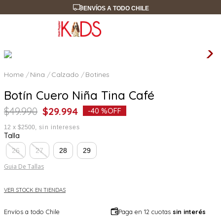
ENVÍOS A TODO CHILE
Nina
Calzado
Botines
Botín Cuero Niña Tina Café
$
49
.
990
$
29
.
994
-
40 %
OFF
12
x
$2500
sin intereses
Talla
26
27
28
29
Guia De Tallas
VER STOCK EN TIENDAS
Envíos a todo Chile
Paga en 12 cuotas
sin interés