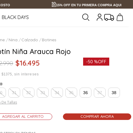
 COSTO
15% OFF EN TU PRIMERA COMPRA AQUI
BLACK DAYS
Nina
Calzado
Botines
otín Niña Arauca Rojo
$
16
.
495
-
50 %
OFF
2
.
990
x
$1375
sin intereses
la
30
31
32
33
34
35
36
37
38
 De Tallas
AGREGAR AL CARRITO
COMPRAR AHORA