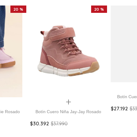
20 %
20 %
Botín Cue
Quickview
$
27
.
192
$
3
nie Rosado
Botín Cuero Niña Jay-Jay Rosado
$
30
.
392
$
37
.
990