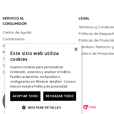
SERVICIO AL
LEGAL
CONSUMIDOR
Términos y Condicio
Centro de Ayuda
Políticas de Despac
Contáctanos
Politicas de Privaci
Giftcard
Cambios, Retracto y
×
Retiro en tienda
Este sitio web utiliza
Política de Privacid
cookies
Tiendas
CyberMonday
Usamos cookies para personalizar
CyberDay
contenido, anuncios y analizar el tráfico.
Puedes aceptarlas, rechazarlas o
configurarlas en 'Mostrar detalles'. Conoce
más en nuestra
Política de privacidad
ACEPTAR TODO
RECHAZAR TODO
MOSTRAR DETALLES