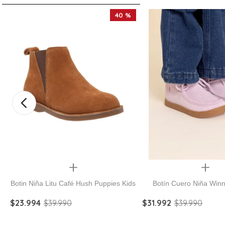
40 %
Quickview
Quickview
Botin Niña Litu Café Hush Puppies Kids
Botín Cuero Niña Win
$
23
.
994
$
39
.
990
$
31
.
992
$
39
.
990