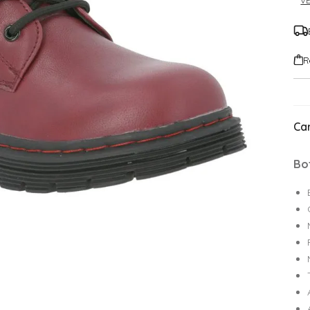
VE
R
Car
Bo