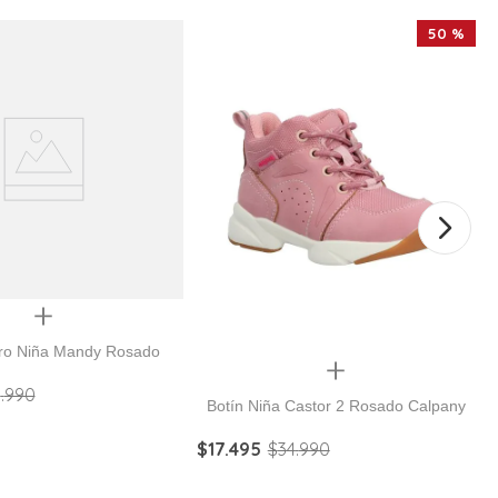
50 %
Quickview
ro Niña Mandy Rosado
Quickview
3
.
990
Botín Niña Castor 2 Rosado Calpany
$
17
.
495
$
34
.
990