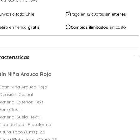
R STOCK EN TIENDAS
Envíos a todo Chile
Paga en 12 cuotas
sin interés
etiro en tienda
gratis
Cambios ilimitados
sin costo
acterísticas
tín Niña Arauca Rojo
Botín Niña Arauca Rojo
Ocasión: Casual
Material Exterior: Textil
Forro:Textil
Material Suela: Textil
Tipo de taco: Plataforma
Altura Taco (Cms): 2.5
Altura Plataforma (Cms): 1.5