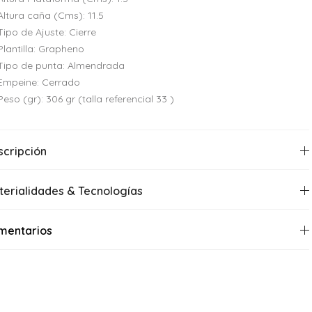
Altura caña (Cms): 11.5
Tipo de Ajuste: Cierre
Plantilla: Grapheno
Tipo de punta: Almendrada
Empeine: Cerrado
Peso (gr): 306 gr (talla referencial 33 )
scripción
terialidades & Tecnologías
mentarios