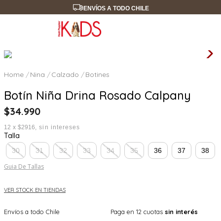
ENVÍOS A TODO CHILE
Nina
Calzado
Botines
Botín Niña Drina Rosado Calpany
$
34
.
990
12
x
$2916
sin intereses
Talla
30
31
32
33
34
35
36
37
38
Guia De Tallas
VER STOCK EN TIENDAS
Envíos a todo Chile
Paga en 12 cuotas
sin interés