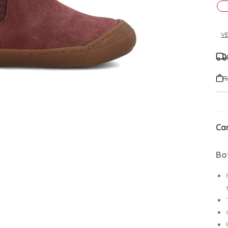
VE
R
Car
Bo