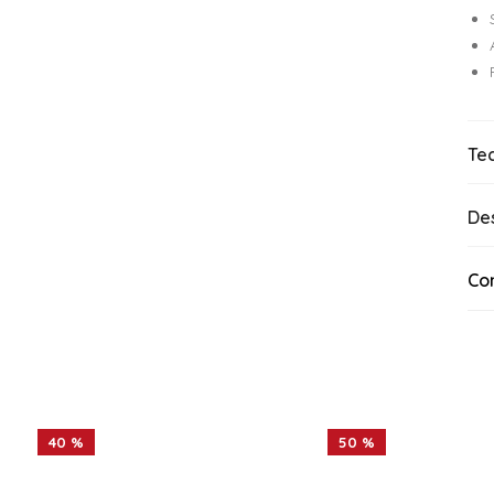
Te
De
Co
40 %
50 %