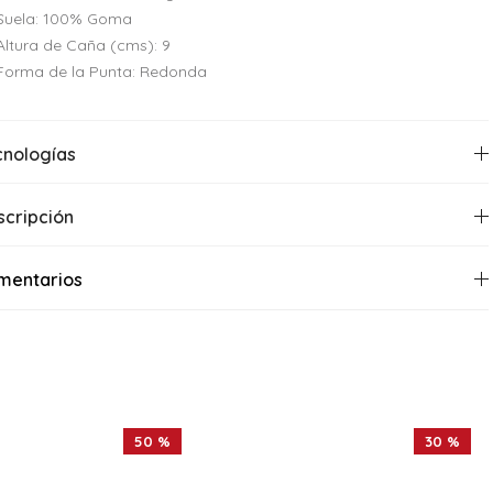
Suela: 100% Goma
Altura de Caña (cms): 9
Forma de la Punta: Redonda
cnologías
scripción
mentarios
50 %
30 %