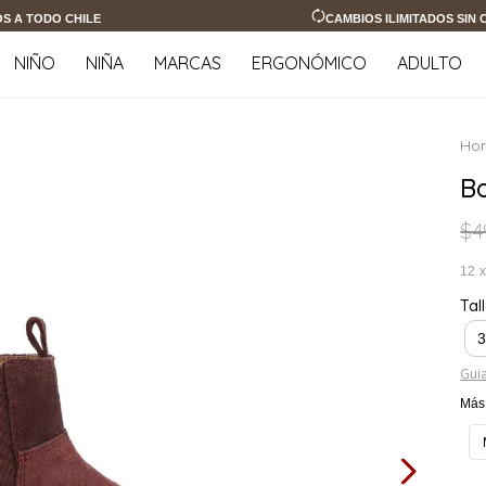
OS A TODO CHILE
CAMBIOS ILIMITADOS SIN
NIÑO
NIÑA
MARCAS
ERGONÓMICO
ADULTO
B
$
4
12
Tal
Guia
Más 