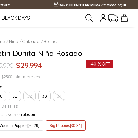
 COSTO
15% OFF EN TU PRIMERA COMPRA AQUI
BLACK DAYS
Nina
Calzado
Botines
otin Dunita Niña Rosado
$
29
.
994
-
40 %
OFF
9
.
990
x
$2500
sin intereses
la
30
31
32
33
34
 De Tallas
tallas disponibles en:
Medium Puppies[26-29]
Big Puppies[30-34]