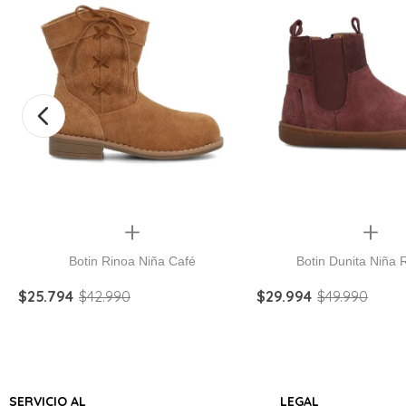
Quickview
Quickview
Botin Rinoa Niña Café
Botin Dunita Niña
$
25
.
794
$
42
.
990
$
29
.
994
$
49
.
990
SERVICIO AL
LEGAL