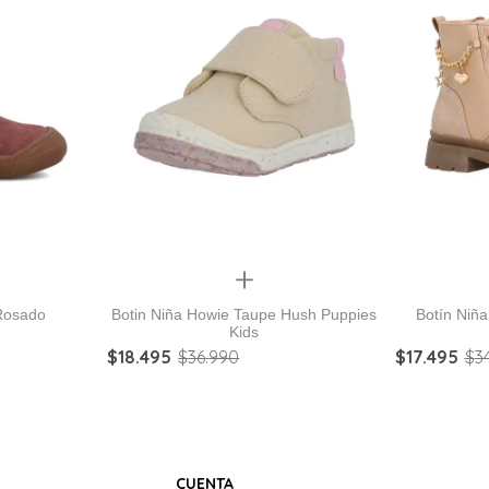
Quickview
 Rosado
Botin Niña Howie Taupe Hush Puppies
Kids
$
18
.
495
$
36
.
990
$
17
.
495
$
3
CUENTA