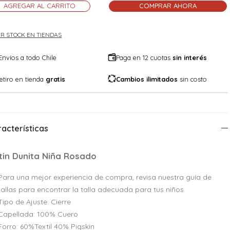
AGREGAR AL CARRITO
COMPRAR AHORA
R STOCK EN TIENDAS
Envíos a todo Chile
Paga en 12 cuotas
sin interés
etiro en tienda
gratis
Cambios ilimitados
sin costo
acterísticas
tin Dunita Niña Rosado
Para una mejor experiencia de compra, revisa nuestra guía de
tallas para encontrar la talla adecuada para tus niños
Tipo de Ajuste: Cierre
Capellada: 100% Cuero
Forro: 60%Textil 40% Pigskin