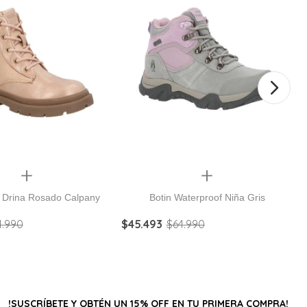
Quickview
Quickview
Botín Niña Drina Rosado Calpany
Botin Waterproof Niña Gris
4
.
990
$
45
.
493
$
64
.
990
!SUSCRÍBETE Y OBTÉN UN 15% OFF EN TU PRIMERA COMPRA!