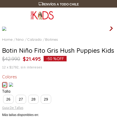
ENVÍOS A TODO CHILE
Nino
Calzado
Botines
Botin Niño Fito Gris Hush Puppies Kids
$
42
.
990
$
21
.
495
-
50 %
OFF
12
x
$1792
sin intereses
Colores
Talla
26
27
28
29
Guia De Tallas
Más tallas disponibles en: