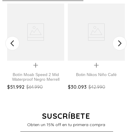
%
Quickview
Quickview
Botín Moab Speed 2 Mid
Botin Nikos Niño Café
Waterproof Negro Merrell
$
51
.
992
$
64
.
990
$
30
.
093
$
42
.
990
$
SUSCRÍBETE
Obten un 15% off en tu primera compra