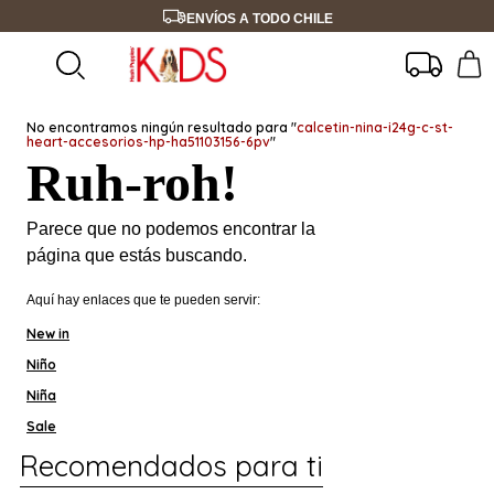
ENVÍOS A TODO CHILE
No encontramos ningún resultado para "
calcetin-nina-i24g-c-st-
heart-accesorios-hp-ha51103156-6pv
"
Ruh-roh!
Parece que no podemos encontrar la
página que estás buscando.
Aquí hay enlaces que te pueden servir:
New in
Niño
Niña
Sale
Recomendados para ti