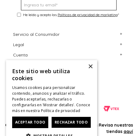
He leído y acepto las
Políticas de privacidad de marketing
*
+
Servicio al Consumidor
+
Legal
Centro de Ayuda
+
Cuenta
Contáctanos
Términos y Condiciones
×
Giftcard
Políticas de Despacho
Mi Cuenta
Este sitio web utiliza
Retiro en tienda
Cambios, Retracto y Garantía
Sigue tu compra
cookies
Tiendas
Políticas de Privacidad
Historial de Compras
Usamos cookies para personalizar
contenido, anuncios y analizar el tráfico.
CyberMonday
Política de Privacidad de Marketing
¿Dónde viene mi compra?
Puedes aceptarlas, rechazarlas o
configurarlas en 'Mostrar detalles'. Conoce
CyberDay
Ver Boleta / Ticket de cambio
más en nuestra
Política de privacidad
ACEPTAR TODO
RECHAZAR TODO
Oficina: Av. Las Condes #11281 - Las Condes Revisa nuestras
tiendas
aquí
MOSTRAR DETALLES