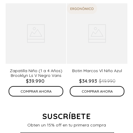
%
Zapatilla Niño (1 a 4 Años)
Botin Marcos Vl Niño Azul
Brooklyn Ls V Negro Vans
de
N
$
39
.
990
$
34
.
993
$
49
.
990
COMPRAR AHORA
COMPRAR AHORA
SUSCRÍBETE
Obten un 15% off en tu primera compra