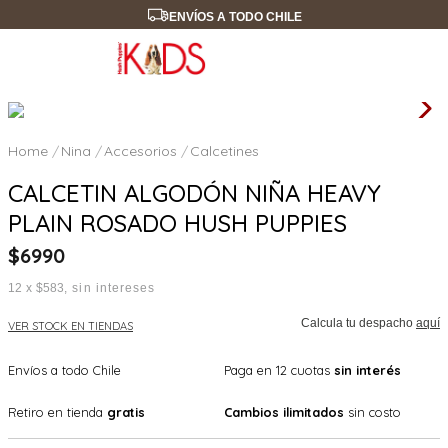
ENVÍOS A TODO CHILE
Nina
Accesorios
Calcetines
CALCETIN ALGODÓN NIÑA HEAVY
PLAIN ROSADO HUSH PUPPIES
$
6990
12
x
$583
sin intereses
Calcula tu despacho
aquí
VER STOCK EN TIENDAS
Envíos a todo Chile
Paga en 12 cuotas
sin interés
Retiro en tienda
gratis
Cambios ilimitados
sin costo