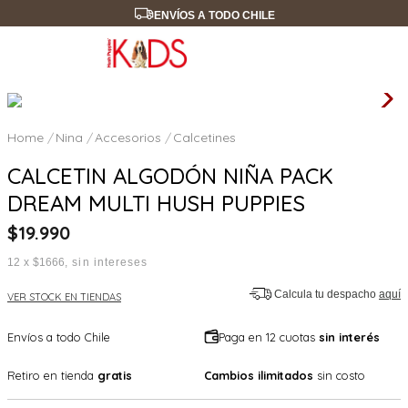
ENVÍOS A TODO CHILE
Nina
Accesorios
Calcetines
CALCETIN ALGODÓN NIÑA PACK
DREAM MULTI HUSH PUPPIES
$
19
.
990
12
x
$1666
sin intereses
Calcula tu despacho
aquí
VER STOCK EN TIENDAS
Envíos a todo Chile
Paga en 12 cuotas
sin interés
Retiro en tienda
gratis
Cambios ilimitados
sin costo