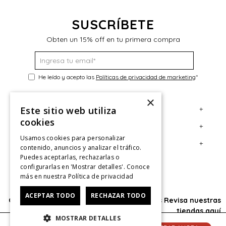
SUSCRÍBETE
Obten un 15% off en tu primera compra
He leído y acepto las
Políticas de privacidad de marketing
*
×
+
Este sitio web utiliza
Servicio al Consumidor
cookies
+
Legal
Centro de Ayuda
Usamos cookies para personalizar
+
Cuenta
Contáctanos
Términos y Condiciones
contenido, anuncios y analizar el tráfico.
Puedes aceptarlas, rechazarlas o
Giftcard
Políticas de Despacho
Mi Cuenta
configurarlas en 'Mostrar detalles'. Conoce
más en nuestra
Política de privacidad
Retiro en tienda
Cambios, Retracto y Garantía
Sigue tu compra
ACEPTAR TODO
Tiendas
Políticas de Privacidad
Historial de Compras
RECHAZAR TODO
Oficina: Av. Las Condes #11281 - Las Condes Revisa nuestras
tiendas
aquí
CyberMonday
Política de Privacidad de Marketing
¿Dónde viene mi compra?
MOSTRAR DETALLES
© 2025 HushPuppies Kids derechos de autor