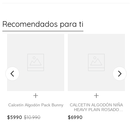
Recomendados para ti
%
Quickview
Quickview
Calcetín Algodón Pack Bunny
CALCETIN ALGODÓN NIÑA
HEAVY PLAIN ROSADO
HUSH PUPPIES
$
5990
$
10
.
990
$
6990
$