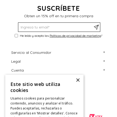
SUSCRÍBETE
Obten un 15% off en tu primera compra
He leído y acepto las
Políticas de privacidad de marketing
*
+
Servicio al Consumidor
+
Legal
Centro de Ayuda
+
Cuenta
Contáctanos
Términos y Condiciones
×
Giftcard
Políticas de Despacho
Mi Cuenta
Este sitio web utiliza
Retiro en tienda
Cambios, Retracto y Garantía
Sigue tu compra
cookies
Tiendas
Políticas de Privacidad
Historial de Compras
Usamos cookies para personalizar
contenido, anuncios y analizar el tráfico.
CyberMonday
Política de Privacidad de Marketing
¿Dónde viene mi compra?
Puedes aceptarlas, rechazarlas o
configurarlas en 'Mostrar detalles'. Conoce
CyberDay
Ver Boleta / Ticket de cambio