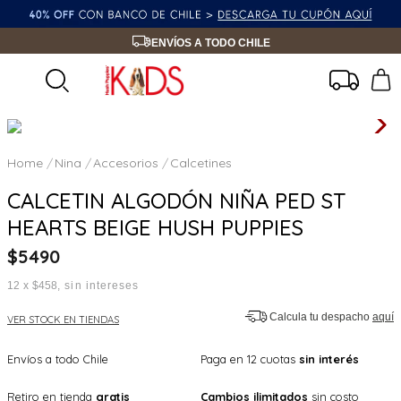
ENVÍOS A TODO CHILE
Nina
Accesorios
Calcetines
CALCETIN ALGODÓN NIÑA PED ST
HEARTS BEIGE HUSH PUPPIES
$
5490
12
x
$458
sin intereses
Calcula tu despacho
aquí
VER STOCK EN TIENDAS
Envíos a todo Chile
Paga en 12 cuotas
sin interés
Retiro en tienda
gratis
Cambios ilimitados
sin costo