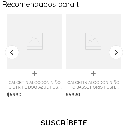
Recomendados para ti
Quickview
Quickview
CALCETIN ALGODÓN NIÑO
CALCETIN ALGODÓN NIÑO
C STRIPE DOG AZUL HUSH
C BASSET GRIS HUSH
PUPPIES
PUPPIES
$
5990
$
5990
$
SUSCRÍBETE