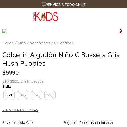
ENVÍOS A TODO CHILE
Nino
Accesorios
Calcetines
Calcetin Algodón Niño C Bassets Gris
Hush Puppies
$
5990
12
x
$500
sin intereses
Talla
2-4
4-6
6-8
8-10
VER STOCK EN TIENDAS
Envíos a todo Chile
Paga en 12 cuotas
sin interés