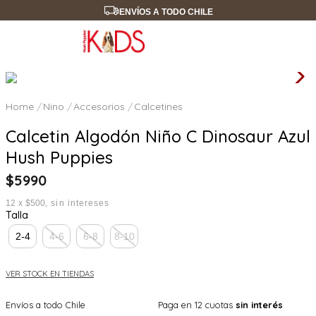
ENVÍOS A TODO CHILE
Nino
Accesorios
Calcetines
Calcetin Algodón Niño C Dinosaur Azul
Hush Puppies
$
5990
12
x
$500
sin intereses
Talla
2-4
4-6
6-8
8-10
VER STOCK EN TIENDAS
Envíos a todo Chile
Paga en 12 cuotas
sin interés