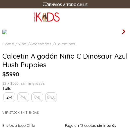
ENVÍOS A TODO CHILE
Nino
Accesorios
Calcetines
Calcetin Algodón Niño C Dinosaur Azul
Hush Puppies
$
5990
12
x
$500
sin intereses
Talla
2-4
4-6
6-8
8-10
VER STOCK EN TIENDAS
Envíos a todo Chile
Paga en 12 cuotas
sin interés