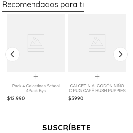
Recomendados para ti
Quickview
Quickview
Pack 4 Calcetines School
CALCETIN ALGODÓN NIÑO
4Pack Bys
C PUG CAFÉ HUSH PUPPIES
ck
$
12
.
990
$
5990
$
SUSCRÍBETE