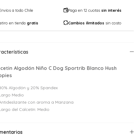
Envíos a todo Chile
Paga en 12 cuotas
sin interés
etiro en tienda
gratis
Cambios ilimitados
sin costo
acterísticas
lcetin Algodón Niño C Dog Sportrib Blanco Hush
ppies
80% Algodón y 20% Spandex
Largo Medio
Antideslizante con aroma a Manzana
Largo del Calcetín: Medio
mentarios