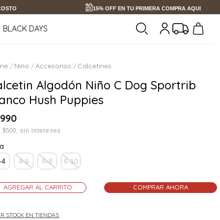
 COSTO
15% OFF EN TU PRIMERA COMPRA AQUI
BLACK DAYS
Nino
Accesorios
Calcetines
lcetin Algodón Niño C Dog Sportrib
lanco Hush Puppies
990
x
$500
sin intereses
la
-4
4-6
6-8
8-10
AGREGAR AL CARRITO
COMPRAR AHORA
R STOCK EN TIENDAS