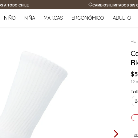
OS A TODO CHILE
CAMBIOS ILIMITADOS SIN
NIÑO
NIÑA
MARCAS
ERGONÓMICO
ADULTO
Ca
B
$
5
12
Tal
2
VE