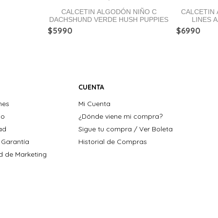
CALCETIN ALGODÓN NIÑO C
CALCETIN
DACHSHUND VERDE HUSH PUPPIES
LINES 
$
5990
$
6990
CUENTA
nes
Mi Cuenta
ho
¿Dónde viene mi compra?
dad
Sigue tu compra / Ver Boleta
 Garantía
Historial de Compras
ad de Marketing