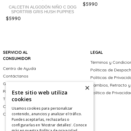
$
5990
CALCETIN ALGODÓN NIÑO C DOG
SPORTRIB GRIS HUSH PUPPIES
$
5990
SERVICIO AL
LEGAL
CONSUMIDOR
Términos y Condicio
Centro de Ayuda
Políticas de Despac
Contáctanos
Politicas de Privaci
Giftcard
Cambios, Retracto y
×
Retiro en tienda
Este sitio web utiliza
Política de Privacid
cookies
Tiendas
CyberMonday
Usamos cookies para personalizar
CyberDay
contenido, anuncios y analizar el tráfico.
Puedes aceptarlas, rechazarlas o
configurarlas en 'Mostrar detalles'. Conoce
más en nuestra
Política de privacidad