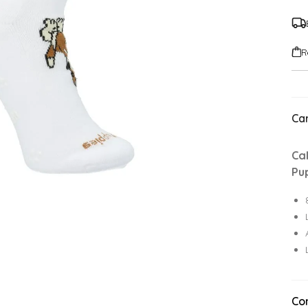
R
Car
Ca
Pu
Co