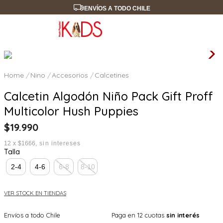
ENVÍOS A TODO CHILE
Nino
Accesorios
Calcetines
Calcetin Algodón Niño Pack Gift Proff
Multicolor Hush Puppies
$
19
.
990
12
x
$1666
sin intereses
Talla
2-4
4-6
6-8
8-10
VER STOCK EN TIENDAS
Envíos a todo Chile
Paga en 12 cuotas
sin interés