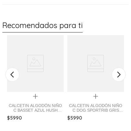
Recomendados para ti
%
Quickview
Quickview
CALCETIN ALGODÓN NIÑO
CALCETIN ALGODÓN NIÑO
C BASSET AZUL HUSH
C DOG SPORTRIB GRIS
PUPPIES
HUSH PUPPIES
$
5990
$
5990
$