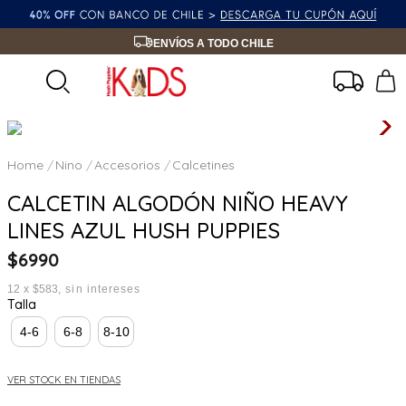
ENVÍOS A TODO CHILE
Nino
Accesorios
Calcetines
CALCETIN ALGODÓN NIÑO HEAVY
LINES AZUL HUSH PUPPIES
$
6990
12
x
$583
sin intereses
Talla
4-6
6-8
8-10
VER STOCK EN TIENDAS