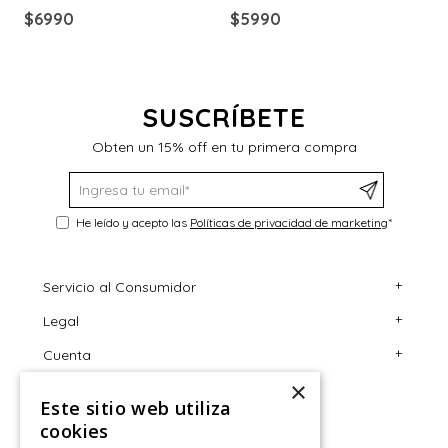
PUPPIES
PUPPIES
$
6990
$
5990
$
SUSCRÍBETE
Obten un 15% off en tu primera compra
He leído y acepto las
Políticas de privacidad de marketing
*
+
Servicio al Consumidor
+
Legal
Centro de Ayuda
+
Cuenta
Contáctanos
Términos y Condiciones
×
Giftcard
Políticas de Despacho
Mi Cuenta
Este sitio web utiliza
Retiro en tienda
Cambios, Retracto y Garantía
Sigue tu compra
cookies