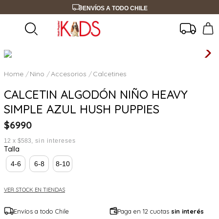
ENVÍOS A TODO CHILE
Nino
Accesorios
Calcetines
CALCETIN ALGODÓN NIÑO HEAVY
SIMPLE AZUL HUSH PUPPIES
$
6990
12
x
$583
sin intereses
Talla
4-6
6-8
8-10
VER STOCK EN TIENDAS
Envíos a todo Chile
Paga en 12 cuotas
sin interés