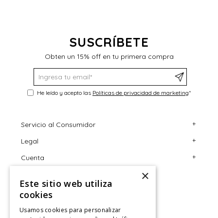
$
SUSCRÍBETE
Obten un 15% off en tu primera compra
He leído y acepto las
Políticas de privacidad de marketing
*
+
Servicio al Consumidor
+
Legal
Centro de Ayuda
+
Cuenta
Contáctanos
Términos y Condiciones
×
Giftcard
Políticas de Despacho
Mi Cuenta
Este sitio web utiliza
Retiro en tienda
Cambios, Retracto y Garantía
Sigue tu compra
cookies
Tiendas
Políticas de Privacidad
Historial de Compras
Usamos cookies para personalizar