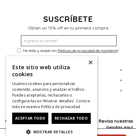
SUSCRÍBETE
Obten un 15% off en tu primera compra
He leído y acepto las
Políticas de privacidad de marketing
*
×
Este sitio web utiliza
+
Servicio al Consumidor
cookies
+
Legal
Centro de Ayuda
Usamos cookies para personalizar
contenido, anuncios y analizar el tráfico.
+
Cuenta
Contáctanos
Términos y Condiciones
Puedes aceptarlas, rechazarlas o
configurarlas en 'Mostrar detalles'. Conoce
Giftcard
Políticas de Despacho
Mi Cuenta
más en nuestra
Política de privacidad
Retiro en tienda
Cambios, Retracto y Garantía
Sigue tu compra
ACEPTAR TODO
RECHAZAR TODO
Oficina: Av. Las Condes #11281 - Las Condes Revisa nuestras
Tiendas
Políticas de Privacidad
Historial de Compras
tiendas
aquí
MOSTRAR DETALLES
CyberMonday
Política de Privacidad de Marketing
¿Dónde viene mi compra?
© 2025 HushPuppies Kids derechos de autor