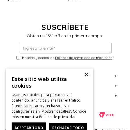
$
SUSCRÍBETE
Obten un 15% off en tu primera compra
He leído y acepto las
Políticas de privacidad de marketing
*
×
+
Servicio al Consumidor
Este sitio web utiliza
cookies
+
Legal
Centro de Ayuda
Usamos cookies para personalizar
+
Cuenta
Contáctanos
Términos y Condiciones
contenido, anuncios y analizar el tráfico.
Puedes aceptarlas, rechazarlas o
Giftcard
Políticas de Despacho
Mi Cuenta
configurarlas en 'Mostrar detalles'. Conoce
Retiro en tienda
Cambios, Retracto y Garantía
Sigue tu compra
más en nuestra
Política de privacidad
Tiendas
Políticas de Privacidad
Historial de Compras
ACEPTAR TODO
RECHAZAR TODO