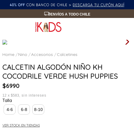
ENVÍOS A TODO CHILE
Nino
Accesorios
Calcetines
CALCETIN ALGODÓN NIÑO KH
COCODRILE VERDE HUSH PUPPIES
$
6990
12
x
$583
sin intereses
Talla
4-6
6-8
8-10
VER STOCK EN TIENDAS