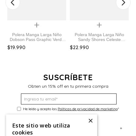
Quickview
Quickview
Polera Manga Larga Niño
Polera Manga Larga Niño
Dobson Pass Graphic Verde
Sandy Shores Celeste
Columbia
Columbia
$
19
.
990
$
22
.
990
H
$
SUSCRÍBETE
Obten un 15% off en tu primera compra
He leído y acepto las
Políticas de privacidad de marketing
*
×
Este sitio web utiliza
+
Servicio al Consumidor
cookies