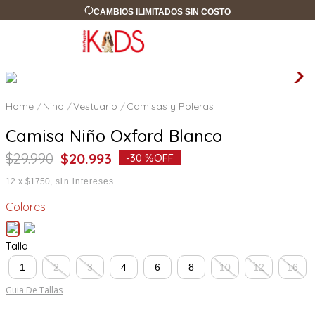
CAMBIOS ILIMITADOS SIN COSTO
Nino
Vestuario
Camisas y Poleras
Camisa Niño Oxford Blanco
$
29
.
990
$
20
.
993
-
30 %
OFF
12
x
$1750
sin intereses
Colores
Talla
1
2
3
4
6
8
10
12
16
Guia De Tallas