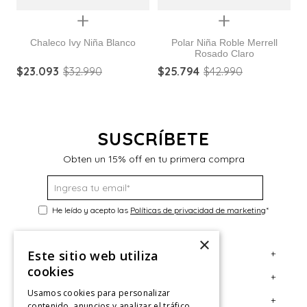
Quickview
Quickview
Chaleco Ivy Niña Blanco
Polar Niña Roble Merrell
Rosado Claro
P
$
23
.
093
$
32
.
990
$
25
.
794
$
42
.
990
$
SUSCRÍBETE
Obten un 15% off en tu primera compra
He leído y acepto las
Políticas de privacidad de marketing
*
×
+
Este sitio web utiliza
Servicio al Consumidor
cookies
+
Legal
Centro de Ayuda
Usamos cookies para personalizar
+
Cuenta
Contáctanos
Términos y Condiciones
contenido, anuncios y analizar el tráfico.