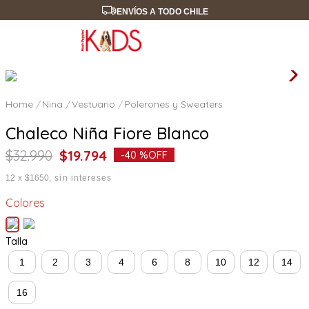
ENVÍOS A TODO CHILE
Nina
Vestuario
Polerones y Sweaters
Chaleco Niña Fiore Blanco
$
32
.
990
$
19
.
794
-
40 %
OFF
12
x
$1650
sin intereses
Colores
Talla
1
2
3
4
6
8
10
12
14
16