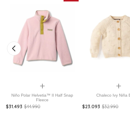
Quickview
Quickview
Niño Polar Helvetia™ II Half Snap
Chaleco Ivy Niña 
Fleece
$
31
.
493
$
44
.
990
$
23
.
093
$
32
.
990