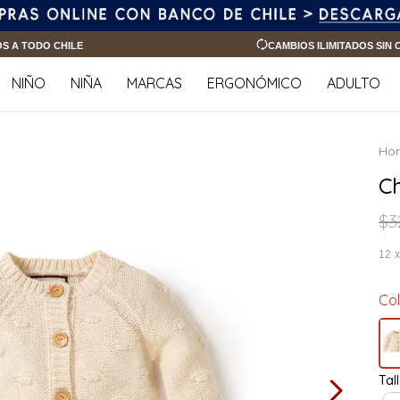
OS A TODO CHILE
CAMBIOS ILIMITADOS SIN
NIÑO
NIÑA
MARCAS
ERGONÓMICO
ADULTO
C
$
3
12
Co
Tal