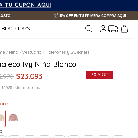
 COSTO
15% OFF EN TU PRIMERA COMPRA AQUI
BLACK DAYS
Nina
Vestuario
Polerones y Sweaters
haleco Ivy Niña Blanco
$
23
.
093
-
30 %
OFF
2
.
990
x
$1925
sin intereses
lores
la