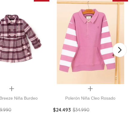
Quickview
Quickview
 Breeze Niña Burdeo
Polerón Niña Cleo Rosado
9
.
990
$
24
.
493
$
34
.
990