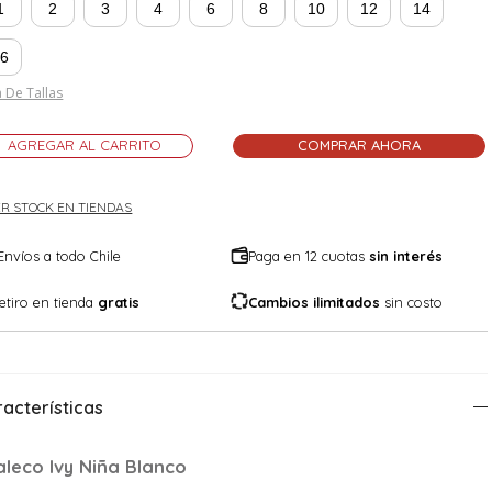
1
2
3
4
6
8
10
12
14
16
 De Tallas
AGREGAR AL CARRITO
COMPRAR AHORA
R STOCK EN TIENDAS
Envíos a todo Chile
Paga en 12 cuotas
sin interés
etiro en tienda
gratis
Cambios ilimitados
sin costo
acterísticas
aleco Ivy Niña Blanco