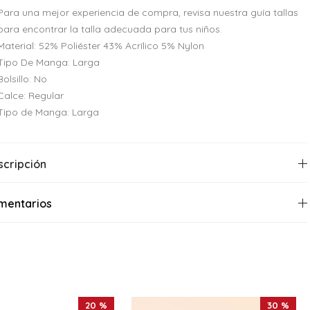
Para una mejor experiencia de compra, revisa nuestra guía tallas
para encontrar la talla adecuada para tus niños.
Material: 52% Poliéster 43% Acrílico 5% Nylon
Tipo De Manga: Larga
Bolsillo: No
Calce: Regular
Tipo de Manga: Larga
scripción
mentarios
20 %
30 %