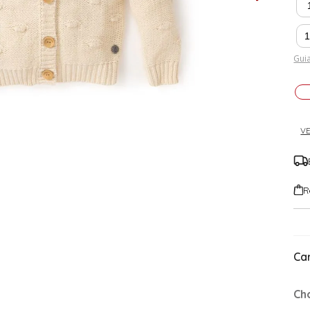
Guia
VE
R
Car
Ch