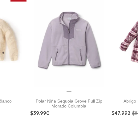
Quickview
Blanco
Polar Niña Sequoia Grove Full Zip
Abrigo
Morado Columbia
$
39
.
990
$
47
.
992
$
5