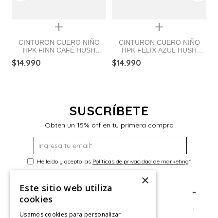
Quickview
Quickview
CINTURON CUERO NIÑO
CINTURON CUERO NIÑO
HPK FINN CAFÉ HUSH
HPK FELIX AZUL HUSH
PUPPIES
PUPPIES
$
14
.
990
$
14
.
990
es
H
$
SUSCRÍBETE
Obten un 15% off en tu primera compra
He leído y acepto las
Políticas de privacidad de marketing
*
×
Este sitio web utiliza
+
Servicio al Consumidor
cookies
+
Legal
Centro de Ayuda
Usamos cookies para personalizar