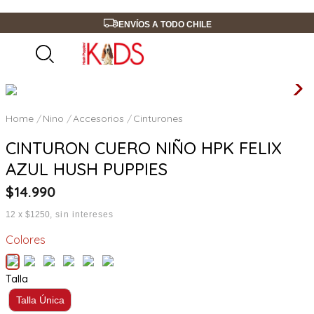
ENVÍOS A TODO CHILE
Nino
Accesorios
Cinturones
CINTURON CUERO NIÑO HPK FELIX
AZUL HUSH PUPPIES
$
14
.
990
12
x
$1250
sin intereses
Colores
Talla
Talla Única