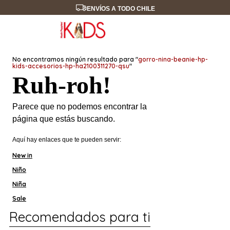
ENVÍOS A TODO CHILE
No encontramos ningún resultado para "
gorro-nina-beanie-hp-
kids-accesorios-hp-ha2100311270-qsu
"
Ruh-roh!
Parece que no podemos encontrar la
página que estás buscando.
Aquí hay enlaces que te pueden servir:
New in
Niño
Niña
Sale
Recomendados para ti