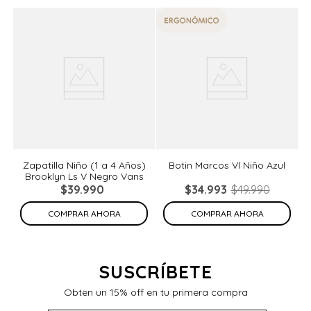
%
Zapatilla Niño (1 a 4 Años)
Botin Marcos Vl Niño Azul
Brooklyn Ls V Negro Vans
de
N
$
39
.
990
$
34
.
993
$
49
.
990
COMPRAR AHORA
COMPRAR AHORA
SUSCRÍBETE
Obten un 15% off en tu primera compra