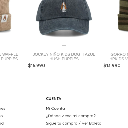
Quickview
E WAFFLE
JOCKEY NIÑO KIDS DOG II AZUL
GORRO N
 PUPPIES
HUSH PUPPIES
HPKIDS 
$
16
.
990
$
13
.
990
CUENTA
nes
Mi Cuenta
ho
¿Dónde viene mi compra?
dad
Sigue tu compra / Ver Boleta