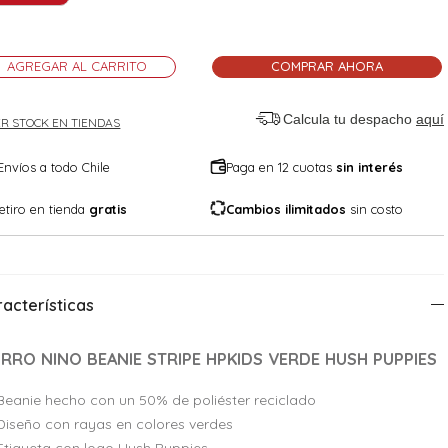
AGREGAR AL CARRITO
COMPRAR AHORA
Calcula tu despacho
aquí
R STOCK EN TIENDAS
Envíos a todo Chile
Paga en 12 cuotas
sin interés
etiro en tienda
gratis
Cambios ilimitados
sin costo
acterísticas
RRO NINO BEANIE STRIPE HPKIDS VERDE HUSH PUPPIES
Beanie hecho con un 50% de poliéster reciclado
Diseño con rayas en colores verdes
Etiqueta con logo Hush Puppies