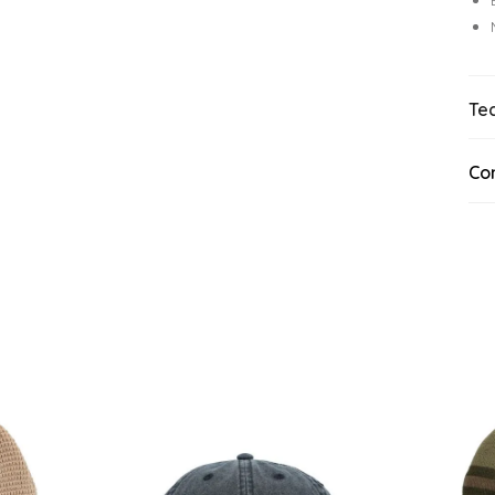
Te
Co