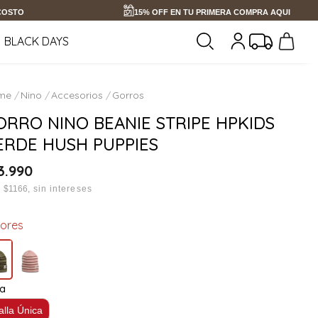
 COSTO
15% OFF EN TU PRIMERA COMPRA AQUI
BLACK DAYS
Nino
Accesorios
Gorros
ORRO NINO BEANIE STRIPE HPKIDS
ERDE HUSH PUPPIES
3
.
990
x
$1166
sin intereses
lores
la
alla Única