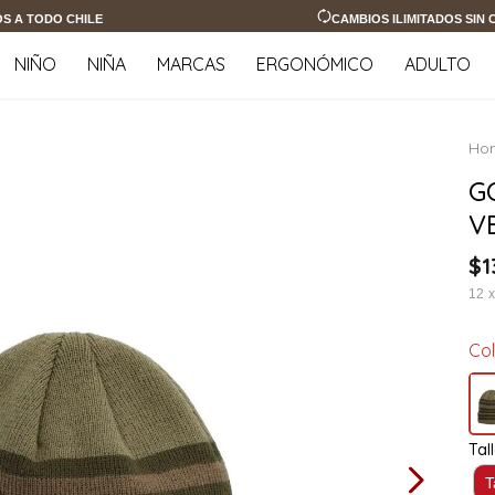
OS A TODO CHILE
CAMBIOS ILIMITADOS SIN
NIÑO
NIÑA
MARCAS
ERGONÓMICO
ADULTO
G
V
$
1
12
Co
Tal
T