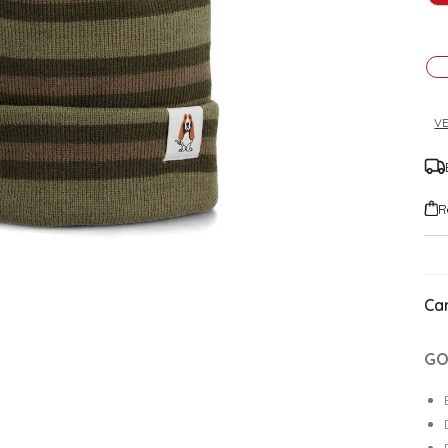
VE
R
Car
GO