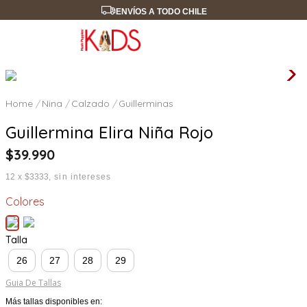
ENVÍOS A TODO CHILE
Nina
Calzado
Guillerminas
Guillermina Elira Niña Rojo
$
39
.
990
12
x
$3333
sin intereses
Colores
Talla
26
27
28
29
Guia De Tallas
Más tallas disponibles en: