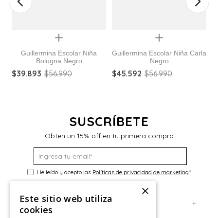
Quickview
Quickview
Guillermina Escolar Niña
Guillermina Escolar Niña Carla
Bologna Negro
Negro
G
$
39
.
893
$
56
.
990
$
45
.
592
$
56
.
990
$
SUSCRÍBETE
Obten un 15% off en tu primera compra
He leído y acepto las
Políticas de privacidad de marketing
*
×
Este sitio web utiliza
+
Servicio al Consumidor
cookies