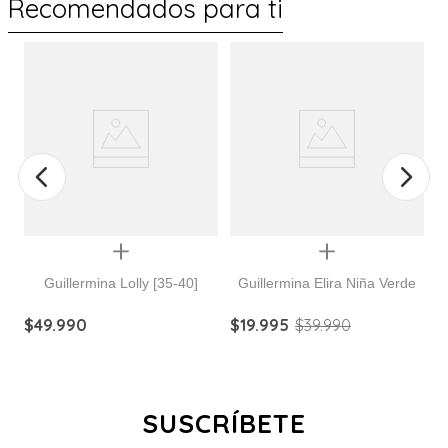
Recomendados para ti
Quickview
Quickview
Guillermina Lolly [35-40]
Guillermina Elira Niña Verde
$
49
.
990
$
19
.
995
$
39
.
990
$
SUSCRÍBETE