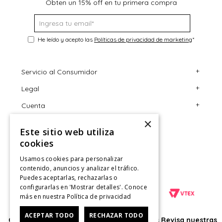
Obten un 15% off en tu primera compra
He leído y acepto las
Políticas de privacidad de marketing
*
+
Servicio al Consumidor
+
Legal
Centro de Ayuda
+
Cuenta
Contáctanos
Términos y Condiciones
×
Giftcard
Políticas de Despacho
Mi Cuenta
Este sitio web utiliza
Retiro en tienda
Cambios, Retracto y Garantía
Sigue tu compra
cookies
Tiendas
Políticas de Privacidad
Historial de Compras
Usamos cookies para personalizar
contenido, anuncios y analizar el tráfico.
CyberMonday
Política de Privacidad de Marketing
¿Dónde viene mi compra?
Puedes aceptarlas, rechazarlas o
configurarlas en 'Mostrar detalles'. Conoce
CyberDay
Ver Boleta / Ticket de cambio
más en nuestra
Política de privacidad
ACEPTAR TODO
RECHAZAR TODO
Oficina: Av. Las Condes #11281 - Las Condes Revisa nuestras