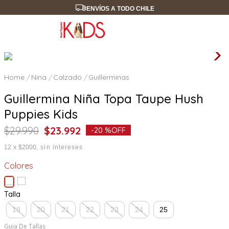
ENVÍOS A TODO CHILE
Nina
Calzado
Guillerminas
Guillermina Niña Topa Taupe Hush
Puppies Kids
$
29
.
990
$
23
.
992
-
20 %
OFF
12
x
$2000
sin intereses
Colores
Talla
19
20
21
22
23
24
25
Guia De Tallas