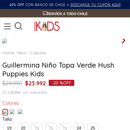
ENVÍOS A TODO CHILE
Nino
Calzado
Guillermina Niño Topa Verde Hush
Puppies Kids
$
29
.
990
$
23
.
992
-
20 %
OFF
12
x
$2000
sin intereses
Colores
Talla
19
20
21
22
23
24
25