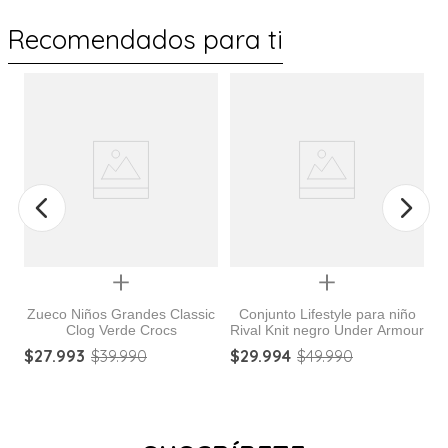
Recomendados para ti
Quickview
Quickview
Zueco Niños Grandes Classic
Conjunto Lifestyle para niño
Clog Verde Crocs
Rival Knit negro Under Armour
a
Z
$
27
.
993
$
39
.
990
$
29
.
994
$
49
.
990
$