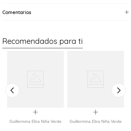
Comentarios
Recomendados para ti
Quickview
Quickview
Guillermina Elira Niña Verde
Guillermina Elira Niña Verde
r