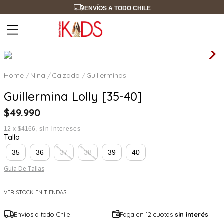
ENVÍOS A TODO CHILE
Nina
Calzado
Guillerminas
Guillermina Lolly [35-40]
$
49
.
990
12
x
$4166
sin intereses
Talla
35
36
37
38
39
40
Guia De Tallas
VER STOCK EN TIENDAS
Envíos a todo Chile
Paga en 12 cuotas
sin interés