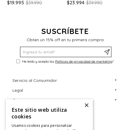
$
19
.
995
$
39
.
990
$
23
.
994
$
39
.
990
$
SUSCRÍBETE
Obten un 15% off en tu primera compra
He leído y acepto las
Políticas de privacidad de marketing
*
+
Servicio al Consumidor
+
Legal
Centro de Ayuda
+
Cuenta
Contáctanos
Términos y Condiciones
×
Este sitio web utiliza
Giftcard
Políticas de Despacho
Mi Cuenta
cookies
Retiro en tienda
Cambios, Retracto y Garantía
Sigue tu compra
Usamos cookies para personalizar
Tiendas
Políticas de Privacidad
Historial de Compras