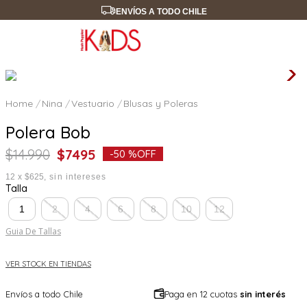
ENVÍOS A TODO CHILE
Nina
Vestuario
Blusas y Poleras
Polera Bob
$
14
.
990
$
7495
-
50 %
OFF
12
x
$625
sin intereses
Talla
1
2
4
6
8
10
12
Guia De Tallas
VER STOCK EN TIENDAS
Envíos a todo Chile
Paga en 12 cuotas
sin interés