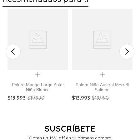
%
Quickview
Quickview
Polera Manga Larga Aster
Polera Niña Austral Merrell
Niña Blanco
Salmón
$
13
.
993
$
19
.
990
$
13
.
993
$
19
.
990
$
SUSCRÍBETE
Obten un 15% off en tu primera compra