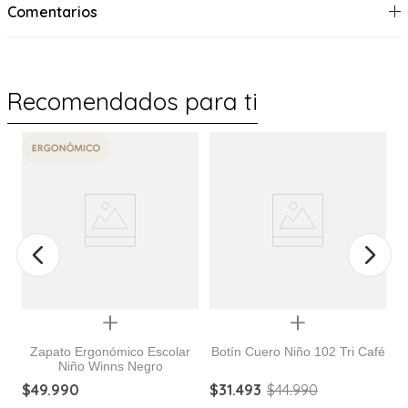
Comentarios
Recomendados para ti
Quickview
Quickview
Zapato Ergonómico Escolar
Botín Cuero Niño 102 Tri Café
Niño Winns Negro
8-
Z
$
49
.
990
$
31
.
493
$
44
.
990