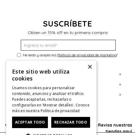
$
SUSCRÍBETE
Obten un 15% off en tu primera compra
He leído y acepto las
Políticas de privacidad de marketing
*
×
Este sitio web utiliza
+
Servicio al Consumidor
cookies
+
Legal
Centro de Ayuda
Usamos cookies para personalizar
contenido, anuncios y analizar el tráfico.
+
Cuenta
Contáctanos
Términos y Condiciones
Puedes aceptarlas, rechazarlas o
configurarlas en 'Mostrar detalles'. Conoce
Giftcard
Políticas de Despacho
Mi Cuenta
más en nuestra
Política de privacidad
Retiro en tienda
Cambios, Retracto y Garantía
Sigue tu compra
ACEPTAR TODO
RECHAZAR TODO
Oficina: Av. Las Condes #11281 - Las Condes Revisa nuestras
Tiendas
Políticas de Privacidad
Historial de Compras
tiendas
aquí