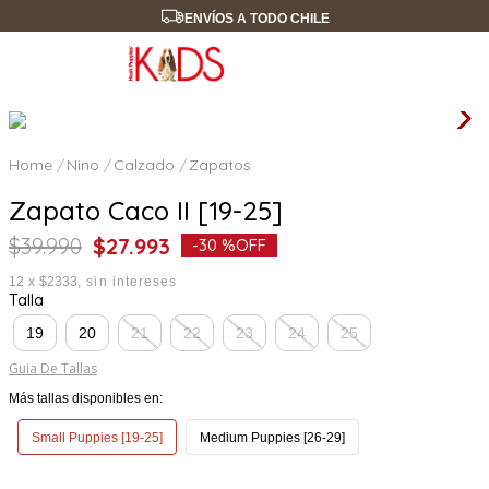
ENVÍOS A TODO CHILE
Nino
Calzado
Zapatos
Zapato Caco II [19-25]
$
39
.
990
$
27
.
993
-
30 %
OFF
12
x
$2333
sin intereses
Talla
19
20
21
22
23
24
25
Guia De Tallas
Más tallas disponibles en:
Small Puppies [19-25]
Medium Puppies [26-29]