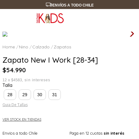
ENVÍOS A TODO CHILE
Nino
Calzado
Zapatos
Zapato New I Work [28-34]
$
54
.
990
12
x
$4583
sin intereses
Talla
28
29
30
31
Guia De Tallas
VER STOCK EN TIENDAS
Envíos a todo Chile
Paga en 12 cuotas
sin interés