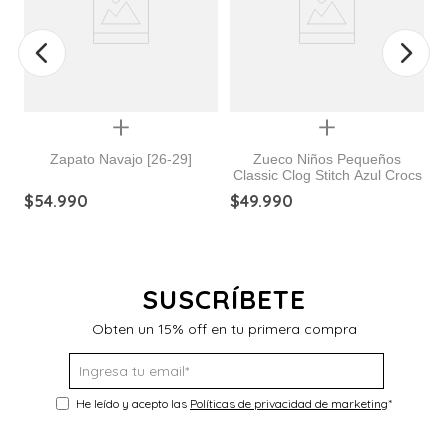
Quickview
Quickview
Zapato Navajo [26-29]
Zueco Niños Pequeños
Classic Clog Stitch Azul Crocs
ew
$
54
.
990
$
49
.
990
$
SUSCRÍBETE
Obten un 15% off en tu primera compra
He leído y acepto las
Políticas de privacidad de marketing
*