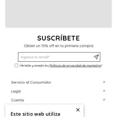
SUSCRÍBETE
Obten un 15% off en tu primera compra
He leído y acepto las
Políticas de privacidad de marketing
*
+
Servicio al Consumidor
+
Legal
Centro de Ayuda
+
Cuenta
Contáctanos
Términos y Condiciones
×
Giftcard
Políticas de Despacho
Mi Cuenta
Este sitio web utiliza