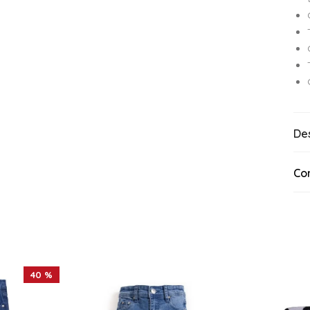
De
Co
40 %