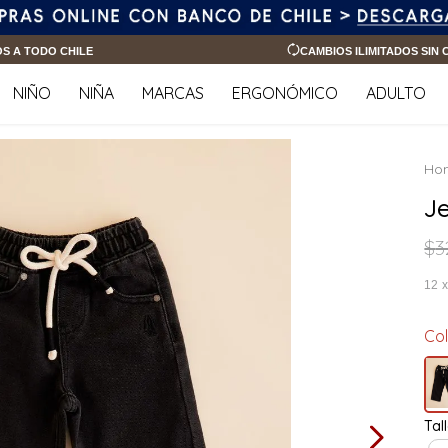
OS A TODO CHILE
CAMBIOS ILIMITADOS SIN
NIÑO
NIÑA
MARCAS
ERGONÓMICO
ADULTO
J
$
3
12
Co
Tal