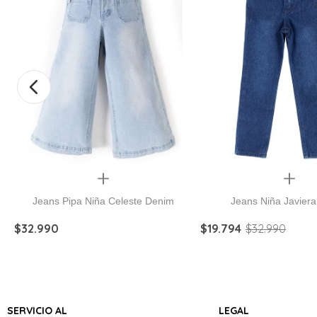
Quickview
Quickview
Jeans Pipa Niña Celeste Denim
Jeans Niña Javier
$
32
.
990
$
19
.
794
$
32
.
990
SERVICIO AL
LEGAL