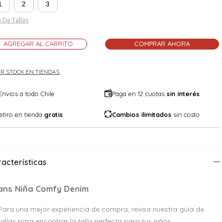
1
2
3
 De Tallas
AGREGAR AL CARRITO
COMPRAR AHORA
R STOCK EN TIENDAS
Envíos a todo Chile
Paga en 12 cuotas
sin interés
etiro en tienda
gratis
Cambios ilimitados
sin costo
acterísticas
ans Niña Comfy Denim
Para una mejor experiencia de compra, revisa nuestra guía de
tallas para encontrar la talla perfecta para tus niños.