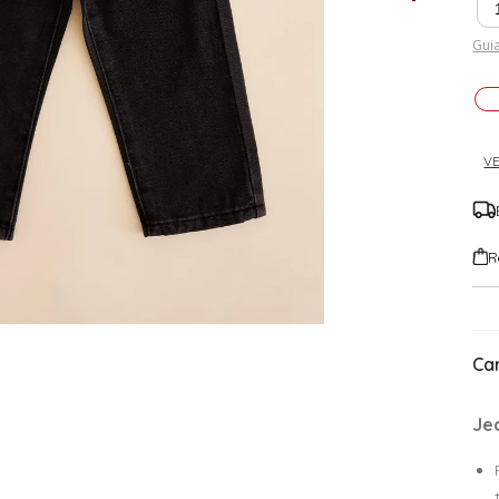
Guia
VE
R
Car
Je