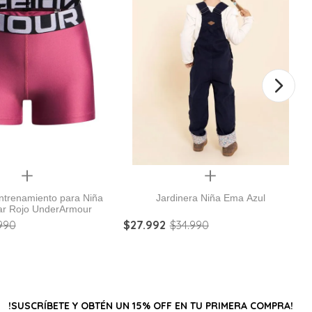
Quickview
Quickview
ntrenamiento para Niña
Jardinera Niña Ema Azul
r Rojo UnderArmour
990
$
27
.
992
$
34
.
990
!SUSCRÍBETE Y OBTÉN UN 15% OFF EN TU PRIMERA COMPRA!