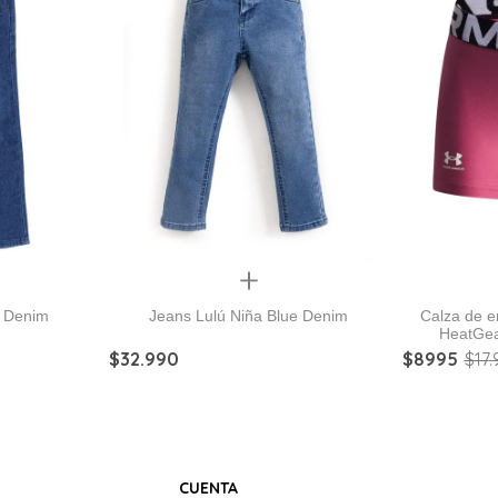
Quickview
a Denim
Jeans Lulú Niña Blue Denim
Calza de e
HeatGea
$
32
.
990
$
8995
$
17
.
CUENTA