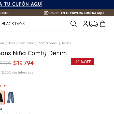
 COSTO
15% OFF EN TU PRIMERA COMPRA AQUI
BLACK DAYS
Nina
Vestuario
Pantalones y Jeans
eans Niña Comfy Denim
$
19
.
794
-
40 %
OFF
2
.
990
x
$1650
sin intereses
lores
la