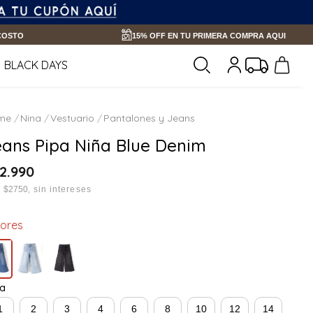
 COSTO
15% OFF EN TU PRIMERA COMPRA AQUI
BLACK DAYS
Nina
Vestuario
Pantalones y Jeans
eans Pipa Niña Blue Denim
2
.
990
x
$2750
sin intereses
lores
la
1
2
3
4
6
8
10
12
14