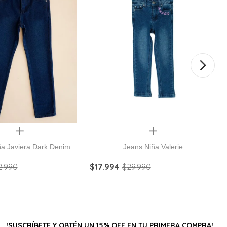
Quickview
Quickview
ña Javiera Dark Denim
Jeans Niña Valerie
2
.
990
$
17
.
994
$
29
.
990
!SUSCRÍBETE Y OBTÉN UN 15% OFF EN TU PRIMERA COMPRA!