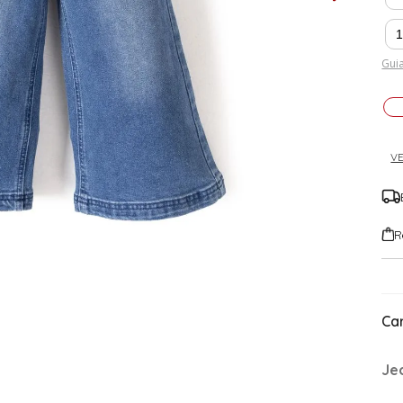
Guia
VE
R
Car
Je