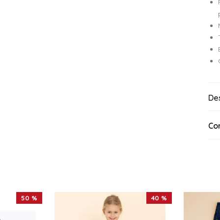
De
Co
50 %
40 %