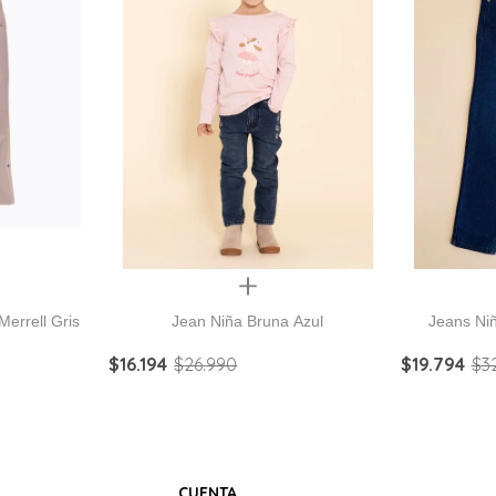
Quickview
Merrell Gris
Jean Niña Bruna Azul
Jeans Ni
$
16
.
194
$
26
.
990
$
19
.
794
$
3
CUENTA