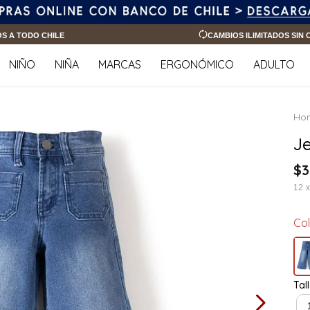
OS A TODO CHILE
CAMBIOS ILIMITADOS SIN
NIÑO
NIÑA
MARCAS
ERGONÓMICO
ADULTO
J
$
3
12
Co
Tal