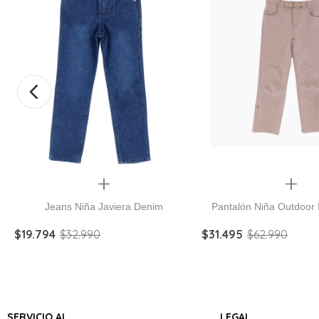
Quickview
Quickview
Jeans Niña Javiera Denim
Pantalón Niña Outdoor 
$
19
.
794
$
32
.
990
$
31
.
495
$
62
.
990
SERVICIO AL
LEGAL