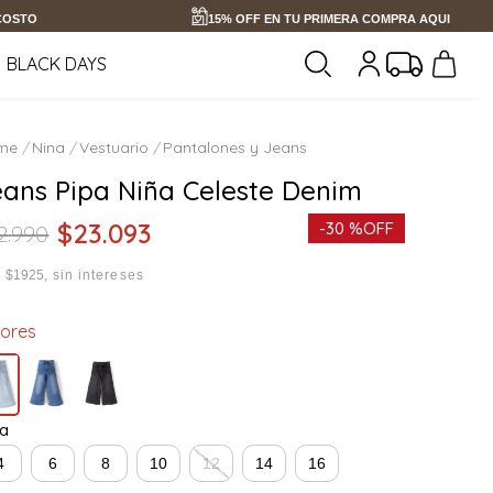
 COSTO
15% OFF EN TU PRIMERA COMPRA AQUI
BLACK DAYS
Nina
Vestuario
Pantalones y Jeans
eans Pipa Niña Celeste Denim
$
23
.
093
-
30 %
OFF
2
.
990
x
$1925
sin intereses
lores
la
4
6
8
10
12
14
16