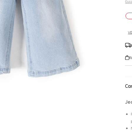
Guia
VE
R
Car
Je