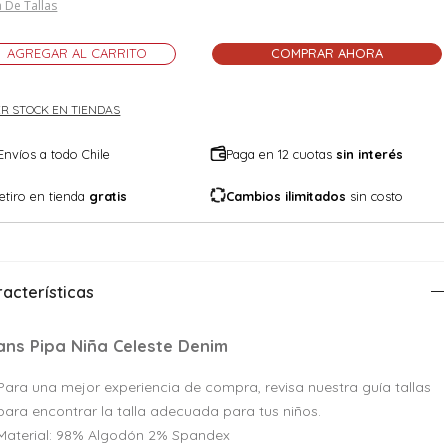
 De Tallas
AGREGAR AL CARRITO
COMPRAR AHORA
R STOCK EN TIENDAS
Envíos a todo Chile
Paga en 12 cuotas
sin interés
etiro en tienda
gratis
Cambios ilimitados
sin costo
acterísticas
ans Pipa Niña Celeste Denim
Para una mejor experiencia de compra, revisa nuestra guía tallas
para encontrar la talla adecuada para tus niños.
Material: 98% Algodón 2% Spandex