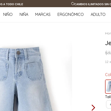
OS A TODO CHILE
CAMBIOS ILIMITADOS SIN
NIÑO
NIÑA
MARCAS
ERGONÓMICO
ADULTO
J
$
3
12
Co
Tal