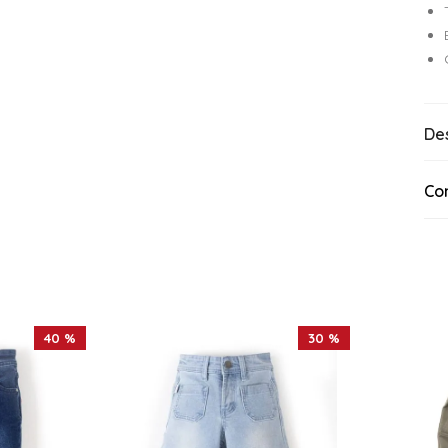
De
Co
40 %
30 %