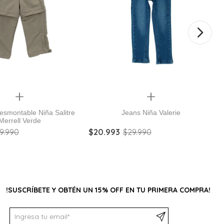
Quickview
Quickview
esmontable Niña Salitre
Jeans Niña Valerie
Merrell Verde
9
.
990
$
20
.
993
$
29
.
990
!SUSCRÍBETE Y OBTÉN UN 15% OFF EN TU PRIMERA COMPRA!