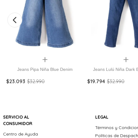
Quickview
Quickview
Jeans Pipa Niña Blue Denim
Jeans Lulú Niña Dark 
$
23
.
093
$
32
.
990
$
19
.
794
$
32
.
990
SERVICIO AL
LEGAL
CONSUMIDOR
Términos y Condicio
Centro de Ayuda
Políticas de Despac