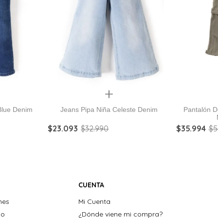
Quickview
Blue Denim
Jeans Pipa Niña Celeste Denim
Pantalón D
$
23
.
093
$
32
.
990
$
35
.
994
$
5
CUENTA
nes
Mi Cuenta
ho
¿Dónde viene mi compra?