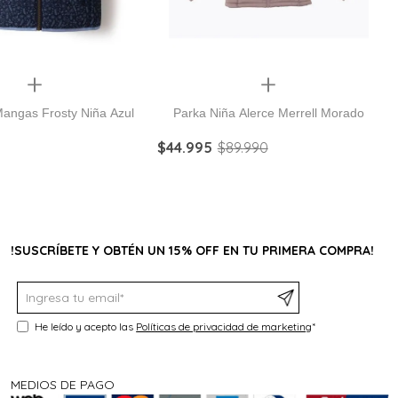
Quickview
Quickview
Mangas Frosty Niña Azul
Parka Niña Alerce Merrell Morado
$
44
.
995
$
89
.
990
!SUSCRÍBETE Y OBTÉN UN 15% OFF EN TU PRIMERA COMPRA!
He leído y acepto las
Políticas de privacidad de marketing
*
MEDIOS DE PAGO