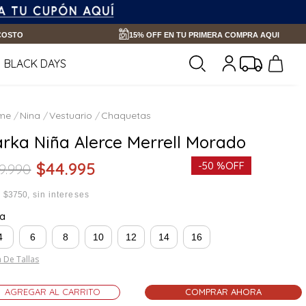
 COSTO
15% OFF EN TU PRIMERA COMPRA AQUI
BLACK DAYS
Nina
Vestuario
Chaquetas
arka Niña Alerce Merrell Morado
$
44
.
995
-
50 %
OFF
9
.
990
x
$3750
sin intereses
la
4
6
8
10
12
14
16
 De Tallas
AGREGAR AL CARRITO
COMPRAR AHORA