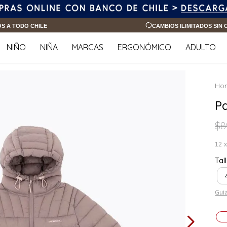
OS A TODO CHILE
CAMBIOS ILIMITADOS SIN
NIÑO
NIÑA
MARCAS
ERGONÓMICO
ADULTO
P
$
8
12
Tal
Guia