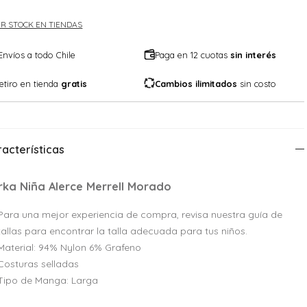
R STOCK EN TIENDAS
Envíos a todo Chile
Paga en 12 cuotas
sin interés
etiro en tienda
gratis
Cambios ilimitados
sin costo
acterísticas
rka Niña Alerce Merrell Morado
Para una mejor experiencia de compra, revisa nuestra guía de
tallas para encontrar la talla adecuada para tus niños.
Material: 94% Nylon 6% Grafeno
Costuras selladas
Tipo de Manga: Larga