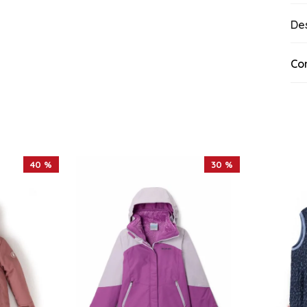
De
Co
40 %
30 %