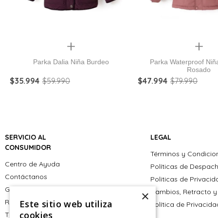
Quickview
Quickview
Parka Dalia Niña Burdeo
Parka Waterproof Niña
Rosado
$
35
.
994
$
59
.
990
$
47
.
994
$
79
.
990
SERVICIO AL
LEGAL
CONSUMIDOR
Términos y Condicio
Centro de Ayuda
Políticas de Despac
Contáctanos
Politicas de Privaci
Giftcard
Cambios, Retracto y
×
Retiro en tienda
Este sitio web utiliza
Política de Privacid
cookies
Tiendas