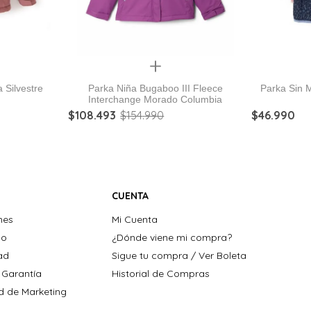
Quickview
 Silvestre
Parka Niña Bugaboo III Fleece
Parka Sin 
Interchange Morado Columbia
$
108
.
493
$
154
.
990
$
46
.
990
CUENTA
nes
Mi Cuenta
ho
¿Dónde viene mi compra?
dad
Sigue tu compra / Ver Boleta
 Garantía
Historial de Compras
ad de Marketing