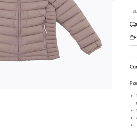
VE
R
Car
Pa