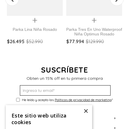
Quickview
Quickview
Parka Lina Niña Rosado
Parka Tres En Uno Waterproof
Niña Optimus Rosado
do
$
26
.
495
$
52
.
990
$
77
.
994
$
129
.
990
$
SUSCRÍBETE
Obten un 15% off en tu primera compra
He leído y acepto las
Políticas de privacidad de marketing
*
×
Este sitio web utiliza
+
Servicio al Consumidor
cookies
+
Legal
Centro de Ayuda