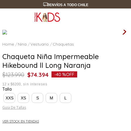
ENVÍOS A TODO CHILE
Nina
Vestuario
Chaquetas
Chaqueta Niña Impermeable
Hikebound ll Long Naranja
$
123
.
990
$
74
.
394
-
40 %
OFF
12
x
$6200
sin intereses
Talla
XXS
XS
S
M
L
Guia De Tallas
VER STOCK EN TIENDAS