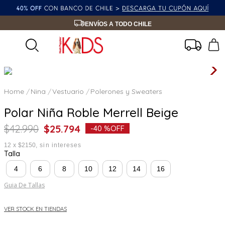
ENVÍOS A TODO CHILE
Nina
Vestuario
Polerones y Sweaters
Polar Niña Roble Merrell Beige
$
42
.
990
$
25
.
794
-
40 %
OFF
12
x
$2150
sin intereses
Talla
4
6
8
10
12
14
16
Guia De Tallas
VER STOCK EN TIENDAS