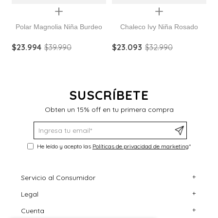
Quickview
Quickview
Polar Magnolia Niña Burdeo
Chaleco Ivy Niña Rosado
$
23
.
994
$
39
.
990
$
23
.
093
$
32
.
990
$
SUSCRÍBETE
Obten un 15% off en tu primera compra
He leído y acepto las
Políticas de privacidad de marketing
*
+
Servicio al Consumidor
+
Legal
Centro de Ayuda
+
Cuenta
Contáctanos
Términos y Condiciones