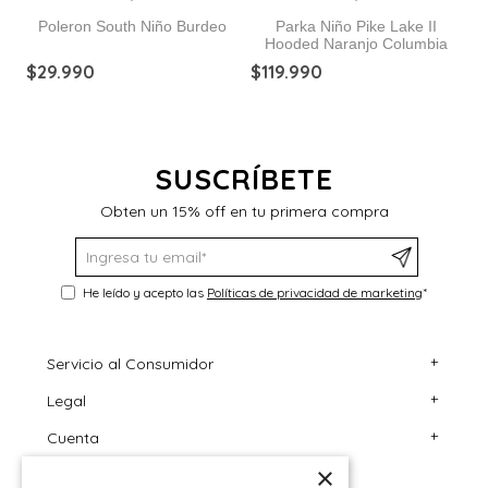
Poleron South Niño Burdeo
Parka Niño Pike Lake II
Hooded Naranjo Columbia
$
29
.
990
$
119
.
990
$
SUSCRÍBETE
Obten un 15% off en tu primera compra
He leído y acepto las
Políticas de privacidad de marketing
*
+
Servicio al Consumidor
+
Legal
Centro de Ayuda
+
Cuenta
Contáctanos
Términos y Condiciones
×
Giftcard
Políticas de Despacho
Mi Cuenta