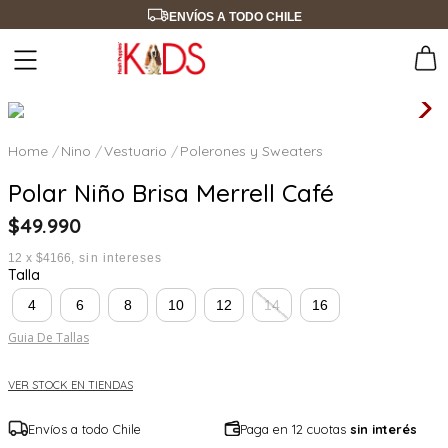
ENVÍOS A TODO CHILE
Nino
Vestuario
Polerones y Sweaters
Polar Niño Brisa Merrell Café
$
49
.
990
12
x
$4166
sin intereses
Talla
4
6
8
10
12
14
16
Guia De Tallas
VER STOCK EN TIENDAS
Envíos a todo Chile
Paga en 12 cuotas
sin interés