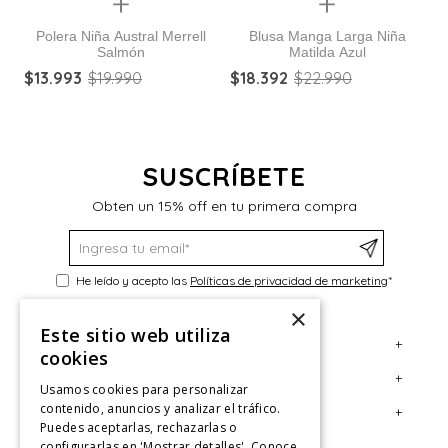
Quickview
Quickview
Polera Niña Austral Merrell
Blusa Manga Larga Niña
Salmón
Matilda Azul
$
13
.
993
$
19
.
990
$
18
.
392
$
22
.
990
$
SUSCRÍBETE
Obten un 15% off en tu primera compra
He leído y acepto las
Políticas de privacidad de marketing
*
×
Este sitio web utiliza
+
Servicio al Consumidor
cookies
+
Legal
Centro de Ayuda
Usamos cookies para personalizar
contenido, anuncios y analizar el tráfico.
+
Cuenta
Contáctanos
Términos y Condiciones
Puedes aceptarlas, rechazarlas o
configurarlas en 'Mostrar detalles'. Conoce