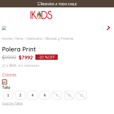
ENVÍOS A TODO CHILE
Nina
Vestuario
Blusas y Poleras
Polera Print
$
9990
$
7992
-
20 %
OFF
12
x
$666
sin intereses
Colores
Talla
1
2
4
6
8
10
12
Guia De Tallas