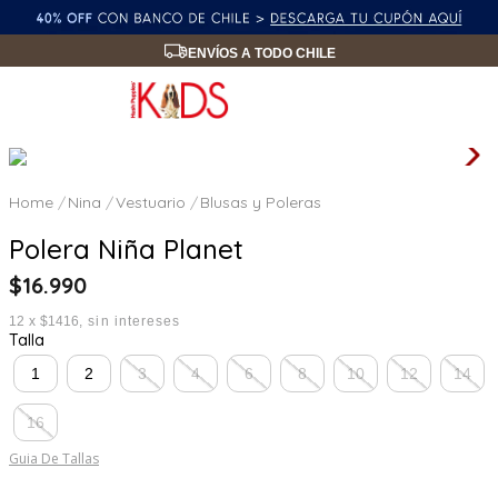
ENVÍOS A TODO CHILE
Nina
Vestuario
Blusas y Poleras
Polera Niña Planet
$
16
.
990
12
x
$1416
sin intereses
Talla
1
2
3
4
6
8
10
12
14
16
Guia De Tallas