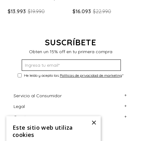
$
13
.
993
$
19
.
990
$
16
.
093
$
22
.
990
$
SUSCRÍBETE
Obten un 15% off en tu primera compra
He leído y acepto las
Políticas de privacidad de marketing
*
+
Servicio al Consumidor
+
Legal
Centro de Ayuda
+
Cuenta
Contáctanos
Términos y Condiciones
×
Este sitio web utiliza
Giftcard
Políticas de Despacho
Mi Cuenta
cookies
Retiro en tienda
Cambios, Retracto y Garantía
Sigue tu compra