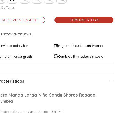
 De Tallas
AGREGAR AL CARRITO
COMPRAR AHORA
R STOCK EN TIENDAS
Envíos a todo Chile
Paga en 12 cuotas
sin interés
etiro en tienda
gratis
Cambios ilimitados
sin costo
acterísticas
lera Manga Larga Niña Sandy Shores Rosado
lumbia
Protección solar Omni-Shade UPF 50.