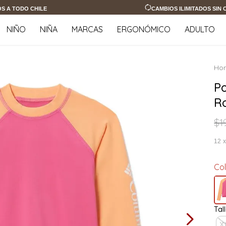
OS A TODO CHILE
CAMBIOS ILIMITADOS SIN
NIÑO
NIÑA
MARCAS
ERGONÓMICO
ADULTO
P
R
$
1
12
Co
Tal
X