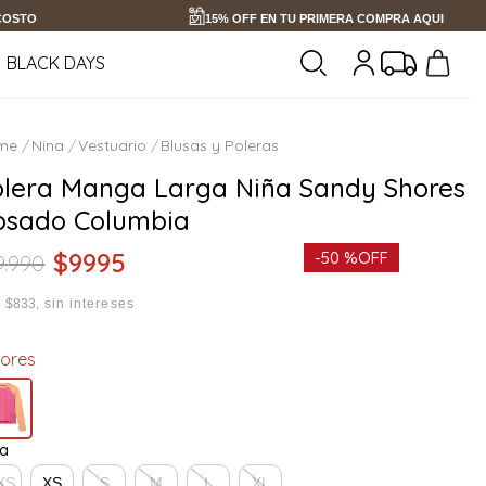
 COSTO
15% OFF EN TU PRIMERA COMPRA AQUI
BLACK DAYS
Nina
Vestuario
Blusas y Poleras
olera Manga Larga Niña Sandy Shores
osado Columbia
$
9995
-
50 %
OFF
9
.
990
x
$833
sin intereses
lores
la
XS
XS
S
M
L
XL