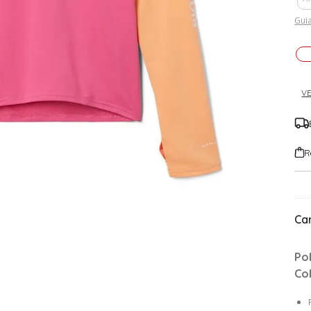
Guia
VE
R
Car
Po
Co