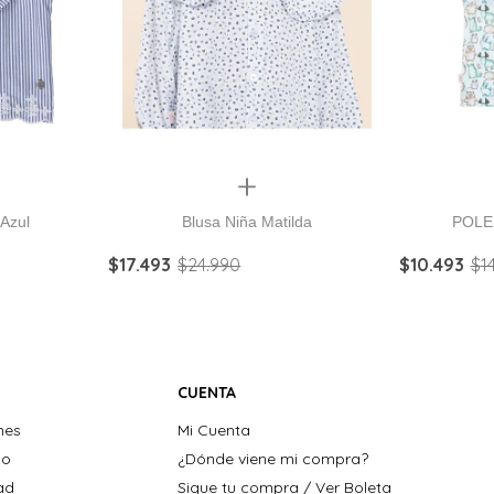
Quickview
 Azul
Blusa Niña Matilda
POLE
$
17
.
493
$
24
.
990
$
10
.
493
$
1
CUENTA
nes
Mi Cuenta
ho
¿Dónde viene mi compra?
dad
Sigue tu compra / Ver Boleta