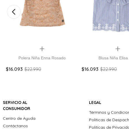
Quickview
Quickview
Polera Niña Enna Rosado
Blusa Niña Elisa
$
16
.
093
$
22
.
990
$
16
.
093
$
22
.
990
SERVICIO AL
LEGAL
CONSUMIDOR
Términos y Condicio
Centro de Ayuda
Políticas de Despac
Contáctanos
Politicas de Privaci