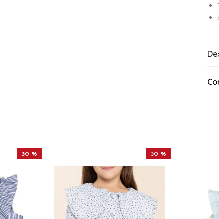
De
Co
30 %
30 %