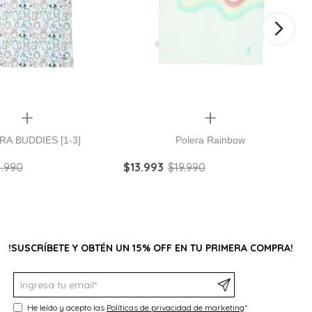
Quickview
Quickview
RA BUDDIES [1-3]
Polera Rainbow
4
.
990
$
13
.
993
$
19
.
990
!SUSCRÍBETE Y OBTÉN UN 15% OFF EN TU PRIMERA COMPRA!
He leído y acepto las
Políticas de privacidad de marketing
*